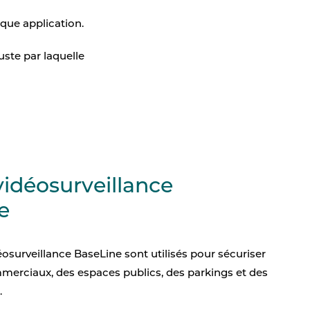
Comptage Parking
aque application.
e
ues
ste par laquelle
vidéosurveillance
e
osurveillance BaseLine sont utilisés pour sécuriser
merciaux, des espaces publics, des parkings et des
.