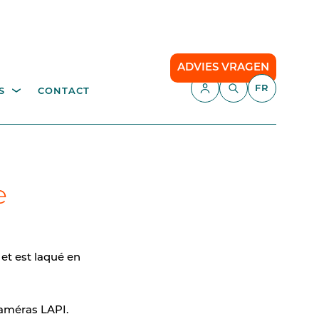
ADVIES VRAGEN
FR
S
CONTACT
E,
APPLICATIONS
échetterie
Gestion du stationnement
Camping
e
API
Le stationnement intelligent
our
et est laqué en
Comfort Parking
Cloud communication
améras LAPI.
nce