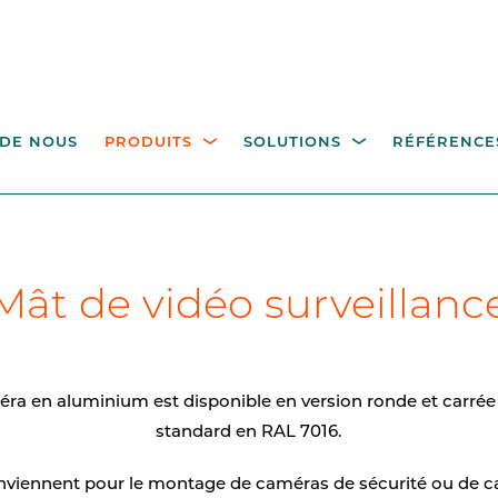
 DE NOUS
PRODUITS
SOLUTIONS
RÉFÉRENCE
TRÔLE DE L'ACCÈS
BORNES DE COMMAND
tions de stationnement
Industrie
Gouvernement
Gestion des déchets
D
 PIÉTONS
Mât de vidéo surveillanc
POTEAUX ET
l'hôtellerie
COMPOSANTS
niquets pivotants pleine
eur
Bornes de commande p
le contrôle d'accès
ra en aluminium est disponible en version ronde et carrée 
ails de passage
standard en RAL 7016.
Poteaux
nviennent pour le montage de caméras de sécurité ou de c
Mât de vidéo surveilla