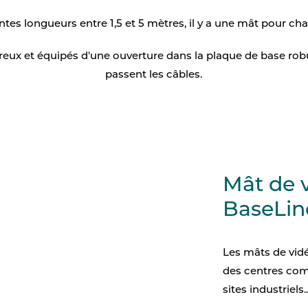
ntes longueurs entre 1,5 et 5 mètres, il y a une mât pour ch
Signalisation numériqu
Accessoires pour kiosq
reux et équipés d'une ouverture dans la plaque de base robu
passent les câbles.
Mât de 
BaseLin
Les mâts de vidé
des centres com
sites industriels..