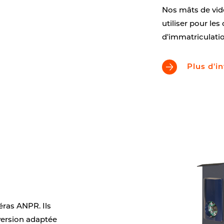
Nos mâts de vidé
utiliser pour l
d'immatriculatio
Plus d'i
éras ANPR. Ils
 version adaptée