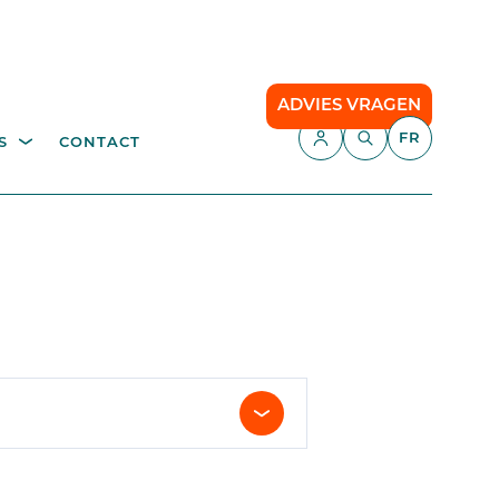
ADVIES VRAGEN
FR
S
CONTACT
E,
APPLICATIONS
échetterie
Gestion du stationnement
Camping
API
Le stationnement intelligent
our
Comfort Parking
Cloud communication
ce