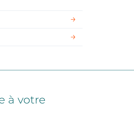
Comptage Parking
e
ues
e à votre