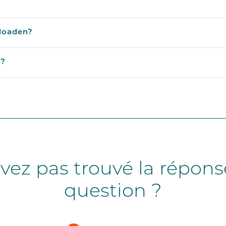
Signalisation numériqu
nloaden?
Accessoires pour kiosq
 ?
vez pas trouvé la répons
question ?