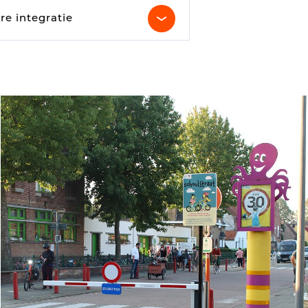
Comptage Parking
re integratie
e
ues