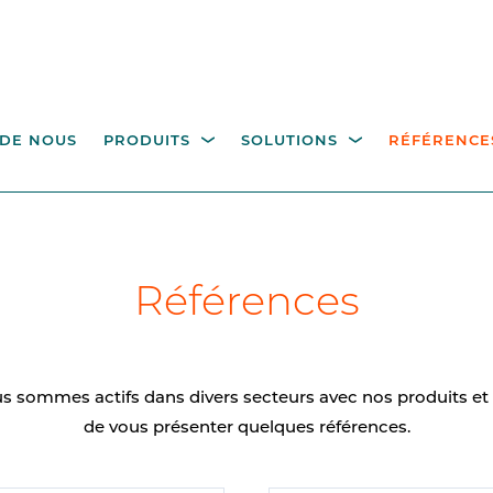
 DE NOUS
PRODUITS
SOLUTIONS
RÉFÉRENCE
TRÔLE DE L'ACCÈS
BORNES DE COMMAND
tions de stationnement
Industrie
Gestion des déchets
Gouvernement
D
Références
 PIÉTONS
POTEAUX ET
l'hôtellerie
COMPOSANTS
niquets pivotants pleine
eur
Bornes de commande p
le contrôle d'accès
 sommes actifs dans divers secteurs avec nos produits et
ails de passage
de vous présenter quelques références.
Poteaux
Mât de vidéo surveillan