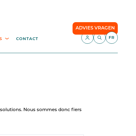
ADVIES VRAGEN
FR
S
CONTACT
E,
APPLICATIONS
échetterie
Gestion du stationnement
Camping
API
Le stationnement intelligent
our
 solutions. Nous sommes donc fiers
Comfort Parking
Cloud communication
ce