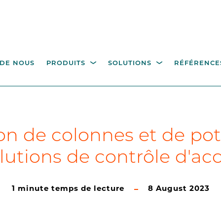
 DE NOUS
PRODUITS
SOLUTIONS
RÉFÉRENCE
TRÔLE DE L'ACCÈS
BORNES DE COMMAND
tions de stationnement
Industrie
Gouvernement
Gestion des déchets
D
on de colonnes et de po
 PIÉTONS
POTEAUX ET
l'hôtellerie
COMPOSANTS
lutions de contrôle d'ac
niquets pivotants pleine
eur
Bornes de commande p
le contrôle d'accès
ails de passage
1 minute temps de lecture
8 August 2023
Poteaux
Mât de vidéo surveillan