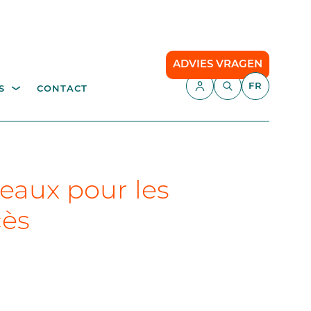
ADVIES VRAGEN
FR
S
CONTACT
E,
APPLICATIONS
échetterie
Gestion du stationnement
Camping
teaux pour les
API
cès
Le stationnement intelligent
our
Comfort Parking
Cloud communication
ce