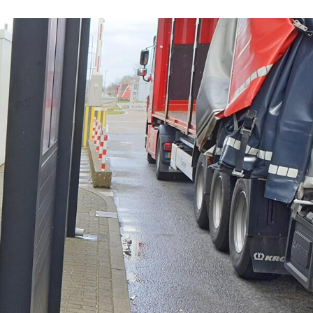
Comptage Parking
e
ues