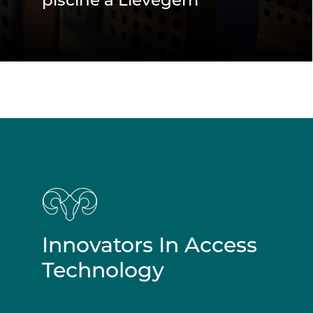
piscine à Lievegem
Innovators In Access
Technology