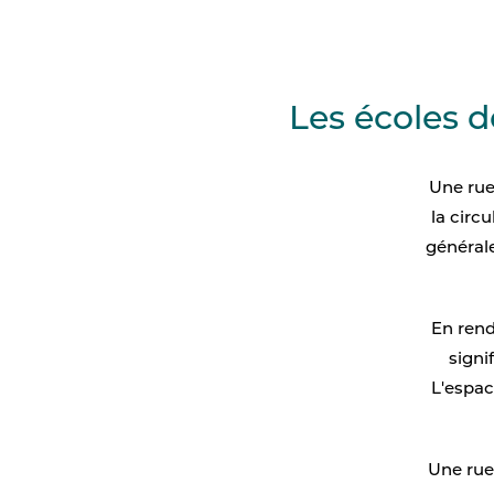
Les écoles d
Une rue
la circ
générale
En rend
signi
L'espace
Une rue