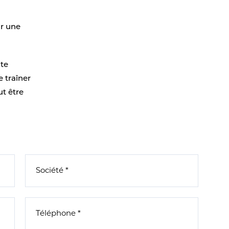
ir une
ite
 traîner
ut être