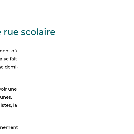
 rue scolaire
ement où
 se fait
une demi-
voir une
eunes.
istes, la
onnement