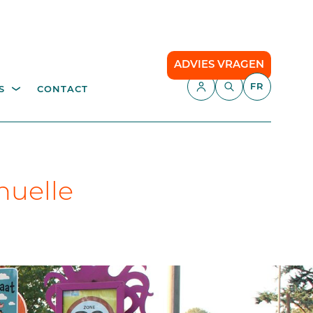
ADVIES VRAGEN
FR
S
CONTACT
E,
APPLICATIONS
échetterie
Gestion du stationnement
Camping
nuelle
API
Le stationnement intelligent
our
Comfort Parking
Cloud communication
ce