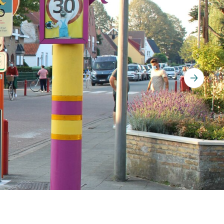
Comptage Parking
e
ues