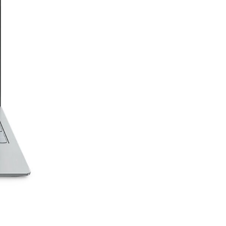
Comptage Parking
e
ues