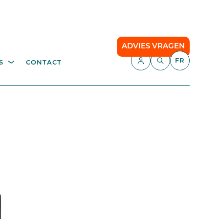
ADVIES VRAGEN
FR
S
CONTACT
E,
APPLICATIONS
échetterie
Gestion du stationnement
Camping
API
Le stationnement intelligent
our
Comfort Parking
Cloud communication
ce