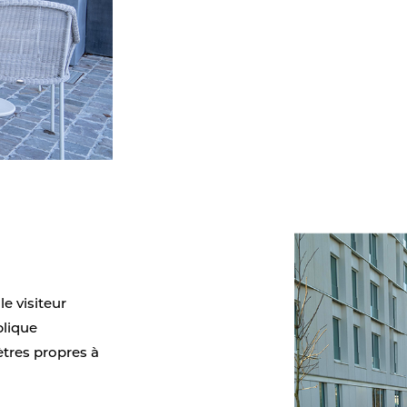
e visiteur
plique
ètres propres à