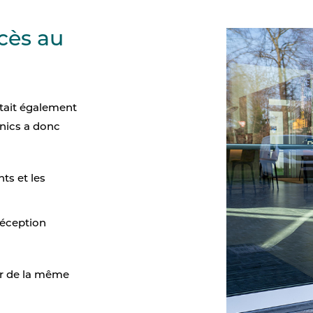
cès au
itait également
onics a donc
ts et les
réception
tir de la même