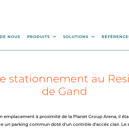
 DE NOUS
PRODUITS
SOLUTIONS
RÉFÉRENCE
TRÔLE DE L'ACCÈS
BORNES DE COMMAND
tions de stationnement
Industrie
Gouvernement
Gestion des déchets
D
de stationnement au Res
 PIÉTONS
POTEAUX ET
l'hôtellerie
COMPOSANTS
de Gand
niquets pivotants pleine
eur
Bornes de commande p
le contrôle d'accès
ails de passage
Poteaux
n emplacement à proximité de la Planet Group Arena, il éta
ce un parking commun doté d'un contrôle d'accès clair. Le 
Mât de vidéo surveillan