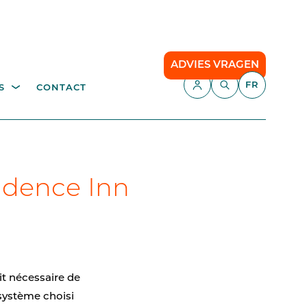
ADVIES VRAGEN
FR
S
CONTACT
E,
APPLICATIONS
échetterie
Gestion du stationnement
Camping
idence Inn
API
Le stationnement intelligent
our
Comfort Parking
it nécessaire de
Cloud communication
système choisi
ce