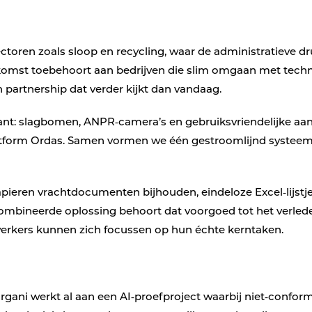
ctoren zoals sloop en recycling, waar de administratieve dru
komst toebehoort aan bedrijven die slim omgaan met techn
partnership dat verder kijkt dan vandaag.
kant: slagbomen, ANPR‑camera’s en gebruiksvriendelijke aa
latform Ordas. Samen vormen we één gestroomlijnd systee
eren vrachtdocumenten bijhouden, eindeloze Excel‑lijstjes
combineerde oplossing behoort dat voorgoed tot het verled
kers kunnen zich focussen op hun échte kerntaken.
rgani werkt al aan een AI‑proefproject waarbij niet‑confo