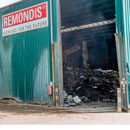
Parkeertelling
atie