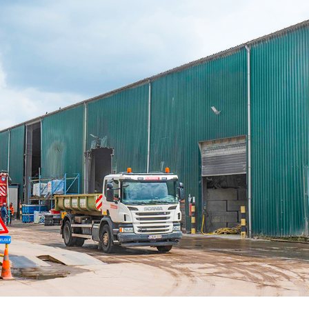
Beeldschermcommunic
Kiosk componenten