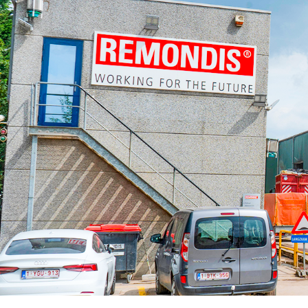
Verkeerseilanden
Voertuigdetectie
Verkeerslichten