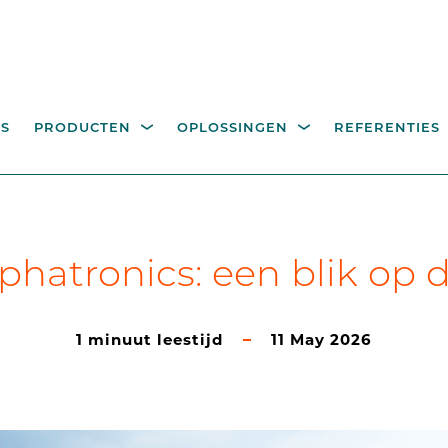
S
PRODUCTEN
OPLOSSINGEN
REFERENTIES
EGANGSCONTROLE
BEDIENINGSZUILEN,
itality
Industrie
Overheid
Recyclageparken
A
phatronics: een blik op
R VOETGANGERS
PALEN EN COMPONEN
eeroplossingen
hoge draaikruisen
Bedieningszuilen voor
1 minuut leestijd
11 May 2026
toegangscontrole
looppoorten
Palen
Camerapalen