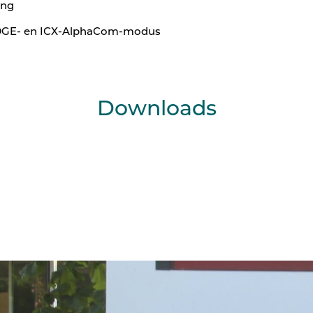
ing
-EDGE- en ICX-AlphaCom-modus
Downloads