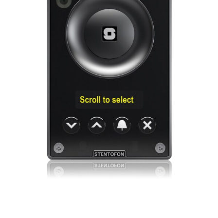
Beeldschermcommunic
Kiosk componenten