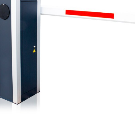
Beeldschermcommunic
Kiosk componenten