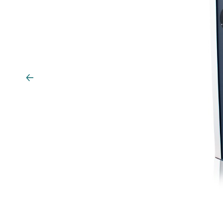
Verkeerseilanden
Voertuigdetectie
Verkeerslichten