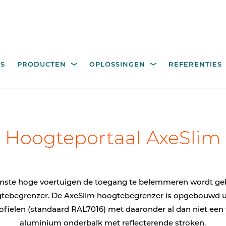
S
PRODUCTEN
OPLOSSINGEN
REFERENTIES
EGANGSCONTROLE
BEDIENINGSZUILEN,
itality
Industrie
Overheid
Recyclageparken
A
Hoogteportaal AxeSlim
R VOETGANGERS
PALEN EN COMPONEN
eeroplossingen
hoge draaikruisen
Bedieningszuilen voor
toegangscontrole
looppoorten
nste hoge voertuigen de toegang te belemmeren wordt ge
Palen
gtebegrenzer. De AxeSlim hoogtebegrenzer is opgebouwd u
rofielen (standaard RAL7016) met daaronder al dan niet een
Camerapalen
aluminium
onderbalk met reflecterende stroken.