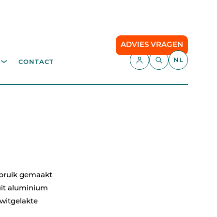
ADVIES VRAGEN
NL
CONTACT
APPLICATIES
fvalverwerking
Parking Management
Camping
TEN
API
Smart Parking
bruik gemaakt
Comfort Parking
it aluminium
witgelakte
Cloud communication