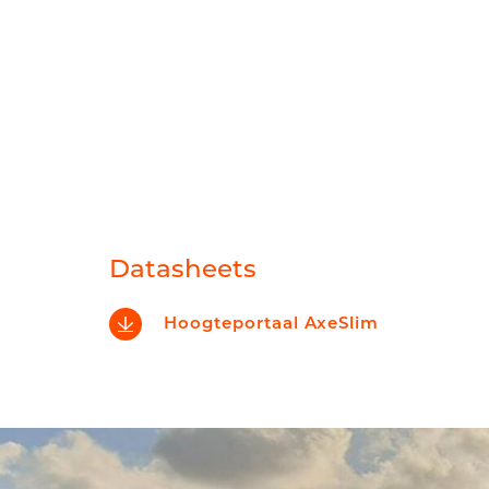
Verkeerseilanden
Voertuigdetectie
Verkeerslichten
Datasheets
Hoogteportaal AxeSlim