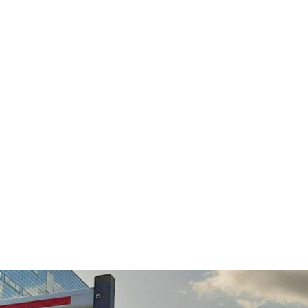
Parkeertelling
atie