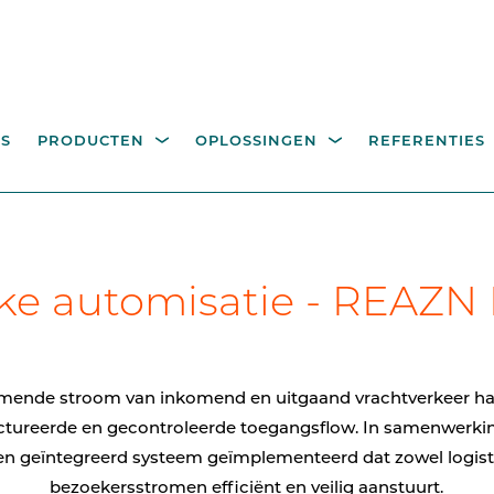
S
PRODUCTEN
OPLOSSINGEN
REFERENTIES
EGANGSCONTROLE
BEDIENINGSZUILEN,
itality
Industrie
Overheid
Recyclageparken
A
eke automisatie - REAZN
R VOETGANGERS
PALEN EN COMPONEN
eeroplossingen
hoge draaikruisen
Bedieningszuilen voor
toegangscontrole
looppoorten
mende stroom van inkomend en uitgaand vrachtverkeer 
Palen
ctureerde en gecontroleerde toegangsflow. In samenwerki
n geïntegreerd systeem geïmplementeerd dat zowel logisti
Camerapalen
bezoekersstromen efficiënt en veilig aanstuurt.