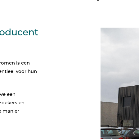
Beeldschermcommunic
Kiosk componenten
roducent
romen is een
sentieel voor hun
 we een
zoekers en
e manier