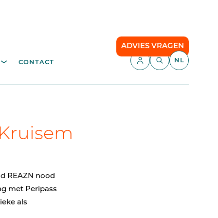
ADVIES VRAGEN
NL
CONTACT
APPLICATIES
fvalverwerking
Parking Management
Camping
 Kruisem
TEN
API
Smart Parking
had REAZN nood
Comfort Parking
ng met Peripass
eke als
Cloud communication