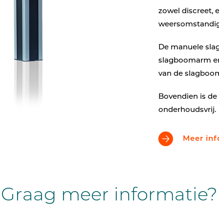
zowel discreet, 
weersomstandi
De manuele slag
slagboomarm en
van de slagboom
Bovendien is de
onderhoudsvrij.
Meer inf
Graag meer informatie?