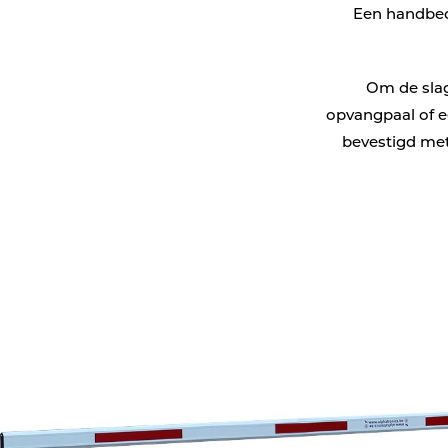
Verkeerseilanden
Een handbed
Voertuigdetectie
Om de slag
Verkeerslichten
opvangpaal of e
bevestigd met