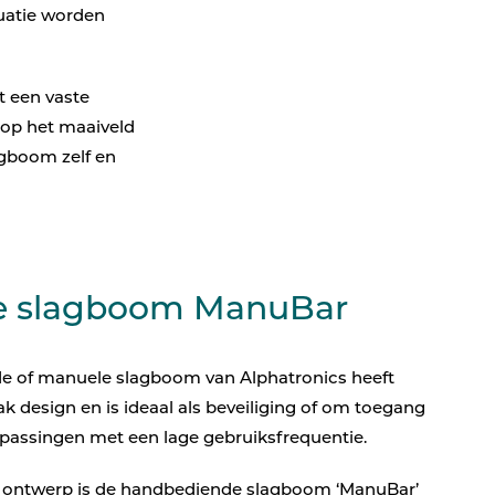
Parkeertelling
uatie worden
atie
t een vaste
 op het maaiveld
agboom zelf en
e slagboom ManuBar
e of manuele slagboom van Alphatronics heeft
k design en is ideaal als beveiliging of om toegang
epassingen met een lage gebruiksfrequentie.
 ontwerp is de handbediende slagboom ‘ManuBar’