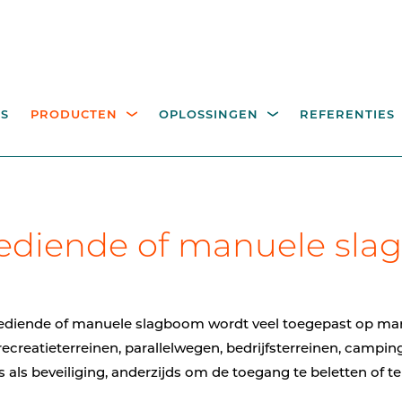
S
PRODUCTEN
OPLOSSINGEN
REFERENTIES
EGANGSCONTROLE
BEDIENINGSZUILEN,
itality
Industrie
Overheid
Recyclageparken
A
diende of manuele sl
R VOETGANGERS
PALEN EN COMPONEN
eeroplossingen
hoge draaikruisen
Bedieningszuilen voor
toegangscontrole
looppoorten
diende of manuele slagboom wordt veel toegepast op mar
Palen
recreatieterreinen, parallelwegen, bedrijfsterreinen, campin
s als beveiliging, anderzijds om de toegang te beletten of te
Camerapalen