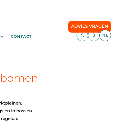
ADVIES VRAGEN
NL
CONTACT
APPLICATIES
fvalverwerking
Parking Management
Camping
agbomen
TEN
API
Smart Parking
ktpleinen,
Comfort Parking
gs en in bossen.
 regelen.
Cloud communication