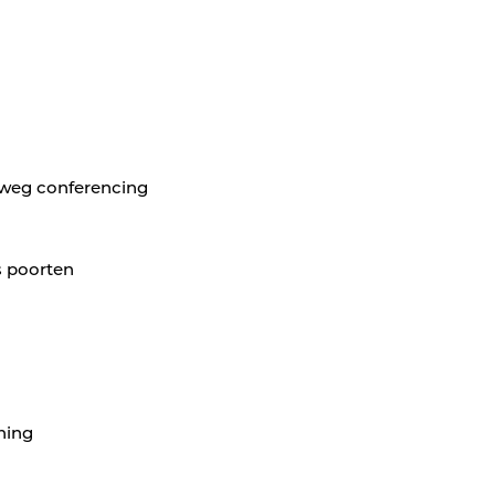
3-weg conferencing
 poorten
ning