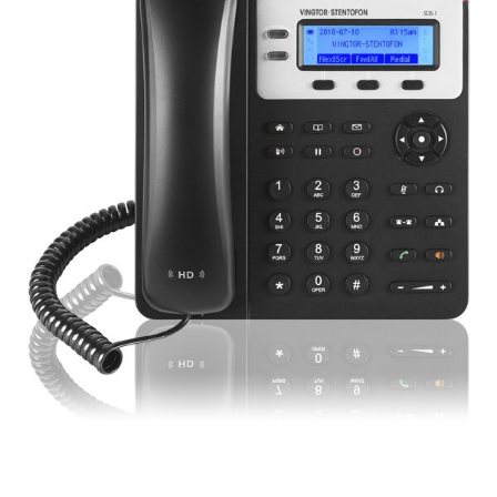
Beeldschermcommunic
Kiosk componenten