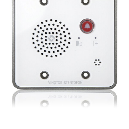
Beeldschermcommunic
Kiosk componenten