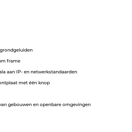
rgrondgeluiden
um frame
ala aan IP- en netwerkstandaarden
ontplaat met één knop
ng van gebouwen en openbare omgevingen