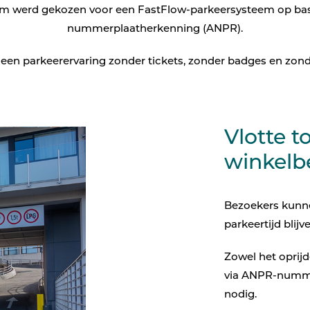
m werd gekozen voor een FastFlow-parkeersysteem op bas
Beeldschermcommunic
nummerplaatherkenning (ANPR).
Kiosk componenten
: een parkeerervaring zonder tickets, zonder badges en zond
Vlotte 
winkelb
Bezoekers kunne
parkeertijd blijv
Zowel het oprijd
via ANPR-nummer
nodig.