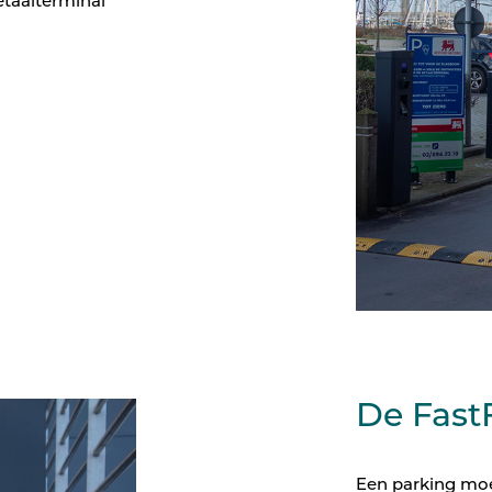
etaalterminal
De FastF
Een parking moe