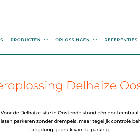
S
PRODUCTEN
OPLOSSINGEN
REFERENTIES
EGANGSCONTROLE
BEDIENINGSZUILEN,
itality
Industrie
Overheid
Recyclageparken
A
eroplossing Delhaize Oo
R VOETGANGERS
PALEN EN COMPONEN
eeroplossingen
hoge draaikruisen
Bedieningszuilen voor
toegangscontrole
looppoorten
Voor de Delhaize-site in Oostende stond één doel centraal:
Palen
t laten parkeren zonder drempels, maar tegelijk controle b
langdurig gebruik van de parking.
Camerapalen