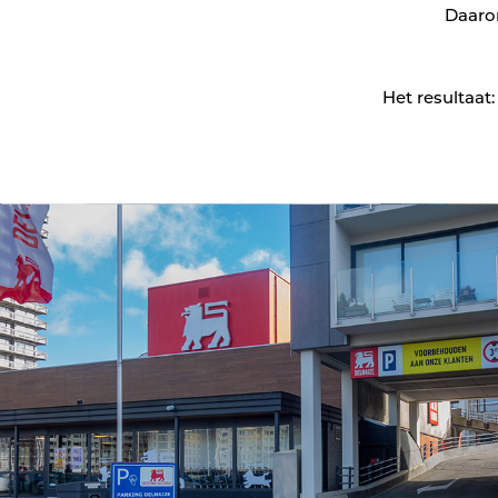
Verkeerseilanden
Daaro
Voertuigdetectie
Het resultaat
Verkeerslichten