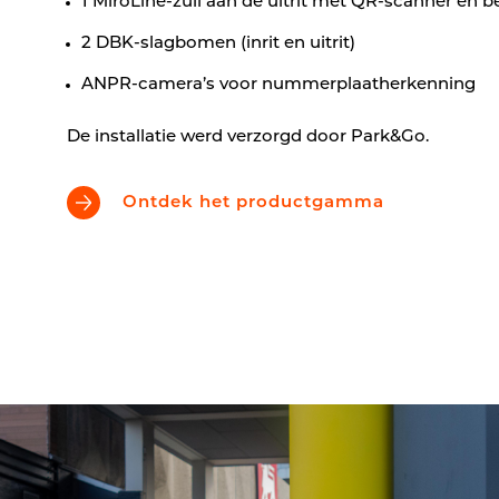
1 MiroLine-zuil aan de uitrit met QR-scanner en b
2 DBK-slagbomen (inrit en uitrit)
ANPR-camera’s voor nummerplaatherkenning
De installatie werd verzorgd door Park&Go.
Ontdek het productgamma