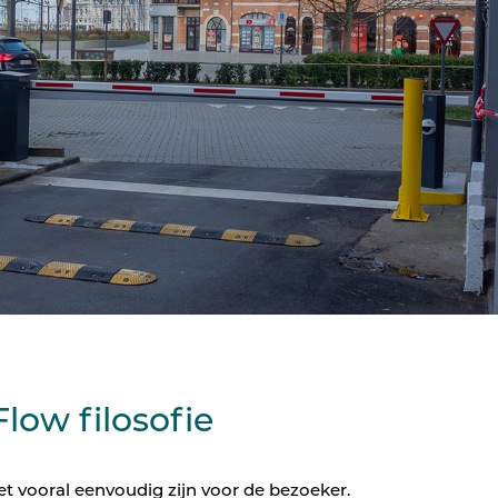
low filosofie
t vooral eenvoudig zijn voor de bezoeker.